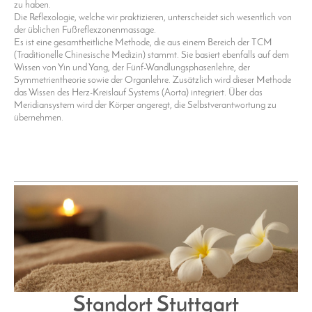
zu haben.
Die Reflexologie, welche wir praktizieren, unterscheidet sich wesentlich von
der üblichen Fußreflexzonenmassage.
Es ist eine gesamtheitliche Methode, die aus einem Bereich der TCM
(Traditionelle Chinesische Medizin) stammt. Sie basiert ebenfalls auf dem
Wissen von Yin und Yang, der Fünf-Wandlungsphasenlehre, der
Symmetrientheorie sowie der Organlehre. Zusätzlich wird dieser Methode
das Wissen des Herz-Kreislauf Systems (Aorta) integriert. Über das
Meridiansystem wird der Körper angeregt, die Selbstverantwortung zu
übernehmen.
Standort Stuttgart